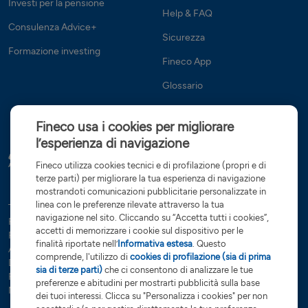
Investi per la pensione
Help & FAQ
Consulenza Advice+
Sicurezza
Formazione investing
Fineco App
Glossario
Fineco usa i cookies per migliorare
l’esperienza di navigazione
Fineco utilizza cookies tecnici e di profilazione (propri e di
terze parti) per migliorare la tua esperienza di navigazione
mostrandoti comunicazioni pubblicitarie personalizzate in
linea con le preferenze rilevate attraverso la tua
Tutte le condizioni
Trasparenza
Reclami e ricorsi
Privacy
navigazione nel sito. Cliccando su “Accetta tutti i cookies”,
Rapporti dormienti
Dati Societari
Servizi di investimento
accetti di memorizzare i cookie sul dispositivo per le
Preferenze cookies
Governance
finalità riportate nell’
Informativa estesa
. Questo
Arbitro controversie finanziarie
Open Banking
comprende, l'utilizzo di
cookies di profilazione (sia di prima
Dichiarazione di accessibilità
Whistleblowing
sia di terze parti)
che ci consentono di analizzare le tue
Risoluzione bancaria
Sostenibilità (SFDR)
Glossario
preferenze e abitudini per mostrarti pubblicità sulla base
Note Legali
dei tuoi interessi. Clicca su "Personalizza i cookies" per non