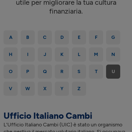
utile per migliorare la tua cultura
finanziaria.
A
B
C
D
E
F
G
H
I
J
K
L
M
N
O
P
Q
R
S
T
U
V
W
X
Y
Z
Ufficio Italiano Cambi
L'Ufficio Italiano Cambi (UIC) è stato un organismo
che gestiva il mercato valutario italiano. Si occupava