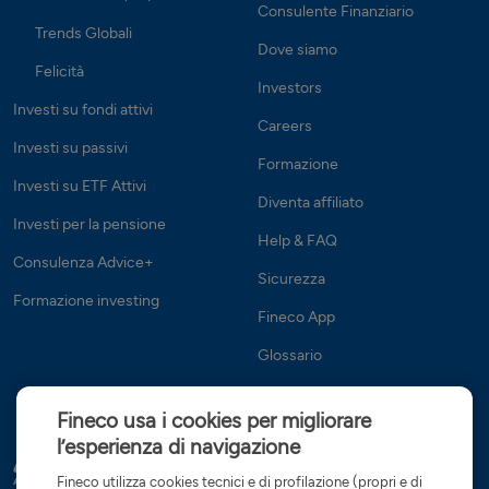
Consulente Finanziario
Trends Globali
Dove siamo
Felicità
Investors
Investi su fondi attivi
Careers
Investi su passivi
Formazione
Investi su ETF Attivi
Diventa affiliato
Investi per la pensione
Help & FAQ
Consulenza Advice+
Sicurezza
Formazione investing
Fineco App
Glossario
Fineco usa i cookies per migliorare
l’esperienza di navigazione
Fineco utilizza cookies tecnici e di profilazione (propri e di