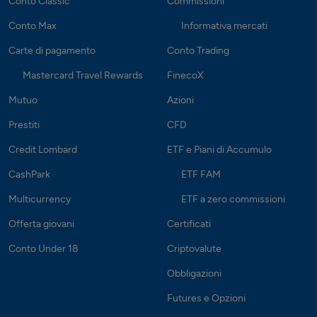
Conto Classic
Commissioni
Conto Max
Informativa mercati
Carte di pagamento
Conto Trading
Mastercard Travel Rewards
FinecoX
Mutuo
Azioni
Prestiti
CFD
Credit Lombard
ETF e Piani di Accumulo
CashPark
ETF FAM
Multicurrency
ETF a zero commissioni
Offerta giovani
Certificati
Conto Under 18
Criptovalute
Obbligazioni
Futures e Opzioni