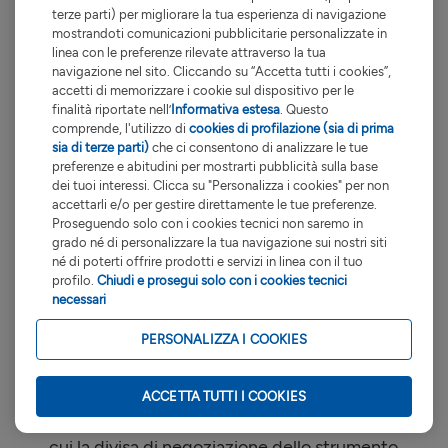
cambio.
terze parti) per migliorare la tua esperienza di navigazione
Nel tempo il valore dell'investimento e il
mostrandoti comunicazioni pubblicitarie personalizzate in
rendimento che ne deriva possono
linea con le preferenze rilevate attraverso la tua
navigazione nel sito. Cliccando su “Accetta tutti i cookies”,
aumentare così come diminuire.
accetti di memorizzare i cookie sul dispositivo per le
Il rischio inflazione potrebbe influenzare il
finalità riportate nell’
Informativa estesa
. Questo
vostro investimento in strumenti finanziari.
comprende, l'utilizzo di
cookies di profilazione (sia di prima
Per rischio inflazione si intende la possibilità
sia di terze parti)
che ci consentono di analizzare le tue
preferenze e abitudini per mostrarti pubblicità sulla base
che l'aumento del costo della vita riduca o
dei tuoi interessi. Clicca su "Personalizza i cookies" per non
annulli i rendimenti o il valore di un
accettarli e/o per gestire direttamente le tue preferenze.
determinato investimento, in termini reali.
Proseguendo solo con i cookies tecnici non saremo in
La consulenza prestata non comporta la
grado né di personalizzare la tua navigazione sui nostri siti
né di poterti offrire prodotti e servizi in linea con il tuo
promessa o la garanzia del conseguimento
profilo.
Chiudi e prosegui solo con i cookies tecnici
dei risultati in termini di investimenti
necessari
finanziari.
PERSONALIZZA I COOKIES
Commissioni trading
: le commissioni di
negoziazione indicate per la compravendita
di strumenti finanziari si riferiscono soltanto
ACCETTA TUTTI I COOKIES
alle operazioni disposte online.Nei casi in
cui la divisa di negoziazione dello strumento