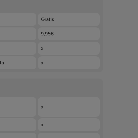
Gratis
9,95€
x
ta
x
x
x