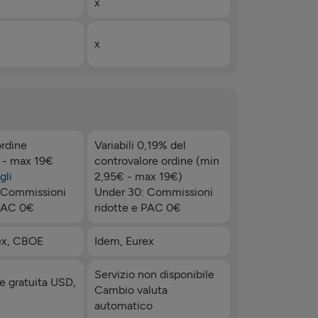
x
x
ordine
Variabili 0,19% del
 - max 19€
controvalore ordine (min
gli
2,95€ - max 19€)
 Commissioni
Under 30: Commissioni
 PAC 0€
ridotte e PAC 0€
ex, CBOE
Idem, Eurex
Servizio non disponibile
e gratuita USD,
Cambio valuta
automatico