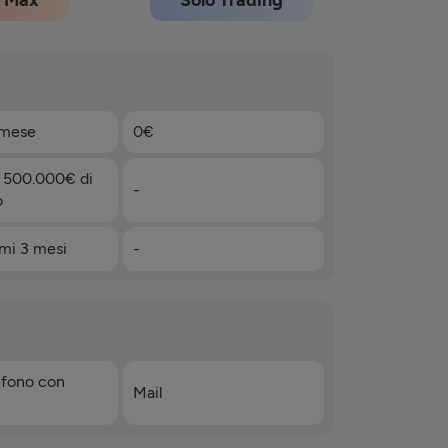
Max
Solo Trading
 mese
0€
 500.000€ di
-
o
imi 3 mesi
-
efono con
Mail