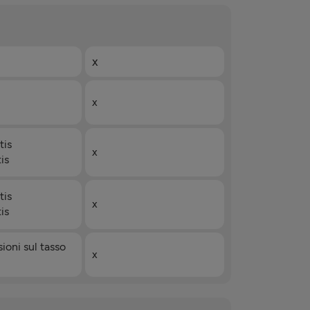
x
x
tis
x
is
tis
x
is
oni sul tasso
x