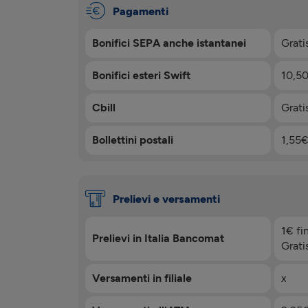
Pagamenti
Bonifici SEPA anche istantanei
Grati
Bonifici esteri Swift
10,5
Cbill
Grati
Bollettini postali
1,55€
Prelievi e versamenti
1€ fi
Prelievi in Italia Bancomat
Grati
Versamenti in filiale
x