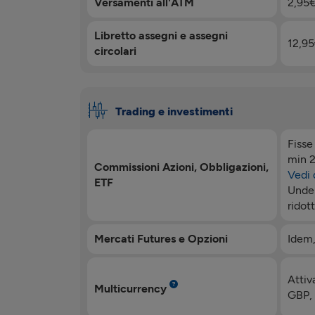
Versamenti all'ATM
2,95
Libretto assegni e assegni
12,9
circolari
Trading e investimenti
Fisse
min 
Commissioni Azioni, Obbligazioni,
Vedi 
ETF
Unde
ridot
Mercati Futures e Opzioni
Idem
Attiv
Multicurrency
GBP,