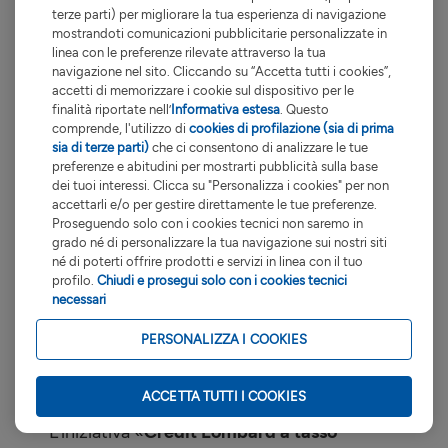
Il rischio inflazione potrebbe influenzare il
terze parti) per migliorare la tua esperienza di navigazione
vostro investimento in strumenti finanziari.
mostrandoti comunicazioni pubblicitarie personalizzate in
Per rischio inflazione si intende la possibilità
linea con le preferenze rilevate attraverso la tua
navigazione nel sito. Cliccando su “Accetta tutti i cookies”,
che l'aumento del costo della vita riduca o
accetti di memorizzare i cookie sul dispositivo per le
annulli i rendimenti o il valore di un
finalità riportate nell’
Informativa estesa
. Questo
determinato investimento, in termini reali.
comprende, l'utilizzo di
cookies di profilazione (sia di prima
Le commissioni di negoziazione indicate
sia di terze parti)
che ci consentono di analizzare le tue
preferenze e abitudini per mostrarti pubblicità sulla base
per la compravendita di strumenti finanziari
dei tuoi interessi. Clicca su "Personalizza i cookies" per non
si riferiscono soltanto alle operazioni
accettarli e/o per gestire direttamente le tue preferenze.
disposte online.
Proseguendo solo con i cookies tecnici non saremo in
grado né di personalizzare la tua navigazione sui nostri siti
Nei casi in cui la divisa di negoziazione dello
né di poterti offrire prodotti e servizi in linea con il tuo
strumento dovesse risultare differente
profilo.
Chiudi e prosegui solo con i cookies tecnici
rispetto a quella del conto di regolamento
necessari
delle operazioni, la Banca applica un tasso
PERSONALIZZA I COOKIES
di cambio che incorpora una componente
di costo sotto forma di spread (differente in
funzione delle divise utilizzate).
Dettagli
ACCETTA TUTTI I COOKIES
L’iniziativa «
Credit Lombard a tasso