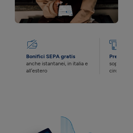
Bonifici SEPA gratis
Prelievi g
anche istantanei, in italia e
sopra 99€ 
all’estero
circuito 