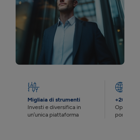
Migliaia di strumenti
+26 merca
Investi e diversifica in
Opportuni
un’unica piattaforma
portata d