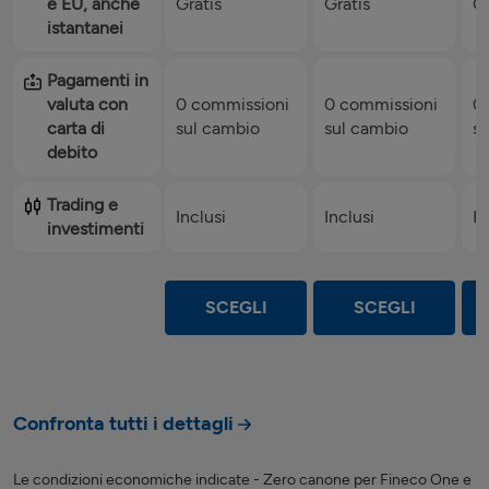
e EU, anche
Gratis
Gratis
Gr
istantanei
Pagamenti in
valuta con
0 commissioni
0 commissioni
0
carta di
sul cambio
sul cambio
s
debito
Trading e
Inclusi
Inclusi
In
investimenti
SCEGLI
SCEGLI
Confronta tutti i dettagli
Le condizioni economiche indicate - Zero canone per Fineco One e