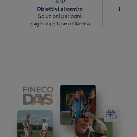
Obiettivi al centro
Innova
Soluzioni per ogni
Strumen
esigenza e fase della vita
essere