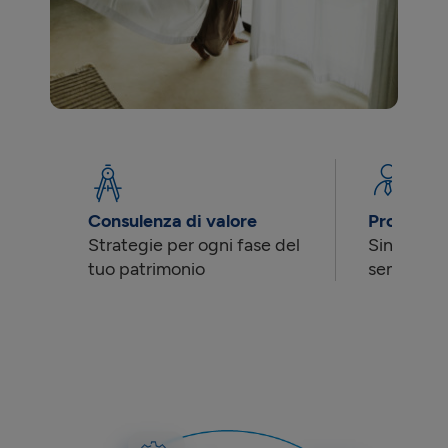
Consulenza di valore
Professio
Strategie per ogni fase del
Singoli o 
tuo patrimonio
sempre il