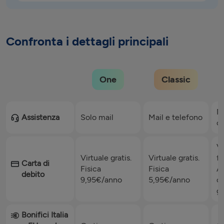
Confronta i dettagli principali
One
Classic
Ma
Assistenza
Solo mail
Mail e telefono
co
Vi
Virtuale gratis.
Virtuale gratis.
fi
Carta di
Fisica
Fisica
An
debito
9,95€/anno
5,95€/anno
cr
gr
Bonifici Italia