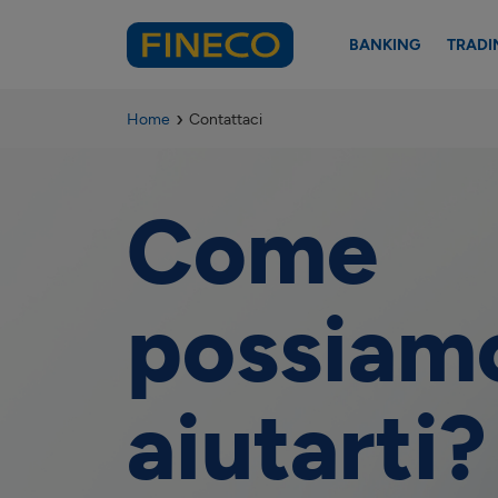
BANKING
TRADI
Home
Contattaci
Come
possiam
aiutarti?