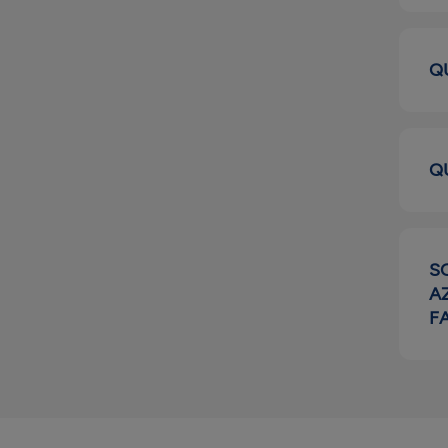
Q
Q
S
A
F