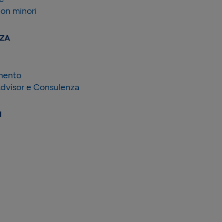
con minori
NZA
imento
Advisor e Consulenza
N