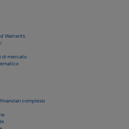
ed Warrants
i
i di mercato
stematico
finanziari complessi
ma
le
te