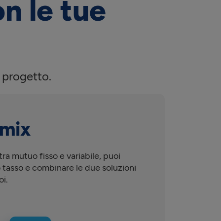
on le tue
 progetto.
emix
ra mutuo fisso e variabile, puoi
o tasso e combinare le due soluzioni
oi.