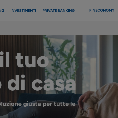
FINECONOMY
NG
INVESTIMENTI
PRIVATE BANKING
il tuo
 di casa
luzione giusta per tutte le