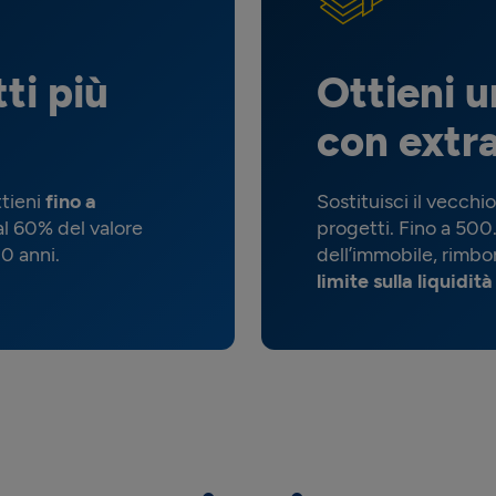
ti più
Ottieni 
con extra
ttieni
fino a
Sostituisci il vecchio
 al 60% del valore
progetti. Fino a 500
20 anni.
dell’immobile, rimbo
limite sulla liquidit