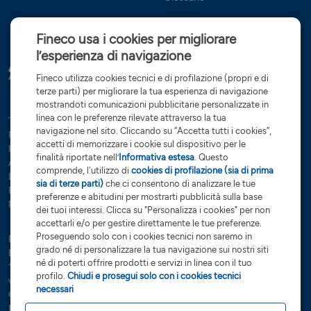
Fineco usa i cookies per migliorare
l’esperienza di navigazione
Fineco utilizza cookies tecnici e di profilazione (propri e di
terze parti) per migliorare la tua esperienza di navigazione
mostrandoti comunicazioni pubblicitarie personalizzate in
linea con le preferenze rilevate attraverso la tua
Tutte le condizioni
Trasparenza
Reclami e ricorsi
Privacy
navigazione nel sito. Cliccando su “Accetta tutti i cookies”,
Rapporti dormienti
Dati Societari
Servizi di investimento
accetti di memorizzare i cookie sul dispositivo per le
Preferenze cookies
Governance
finalità riportate nell’
Informativa estesa
. Questo
Arbitro controversie finanziarie
Open Banking
comprende, l'utilizzo di
cookies di profilazione (sia di prima
Dichiarazione di accessibilità
Whistleblowing
sia di terze parti)
che ci consentono di analizzare le tue
Risoluzione bancaria
Sostenibilità (SFDR)
Glossario
preferenze e abitudini per mostrarti pubblicità sulla base
Note Legali
dei tuoi interessi. Clicca su "Personalizza i cookies" per non
accettarli e/o per gestire direttamente le tue preferenze.
Proseguendo solo con i cookies tecnici non saremo in
FinecoBank S.p.A. - Sede legale 20131 Milano - P.zza Durante, 11 -
grado né di personalizzare la tua navigazione sui nostri siti
Direzione Generale 42123 Reggio Emilia Via Rivoluzione d’Ottobre,
né di poterti offrire prodotti e servizi in linea con il tuo
16 - Capitale Sociale €
201.923.898,99
interamente sottoscritto e
profilo.
Chiudi e prosegui solo con i cookies tecnici
versato - Banca iscritta all’Albo delle Banche e Capogruppo del
necessari
Gruppo Bancario FinecoBank – Albo dei Gruppi Bancari cod. 3015 -
P.Iva 12962340159 - Codice Fiscale e n. iscr. R.I. Milano-Monza-