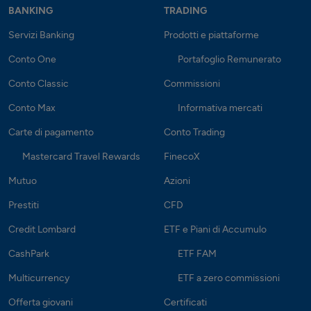
BANKING
TRADING
Servizi Banking
Prodotti e piattaforme
Conto One
Portafoglio Remunerato
Conto Classic
Commissioni
Conto Max
Informativa mercati
Carte di pagamento
Conto Trading
Mastercard Travel Rewards
FinecoX
Mutuo
Azioni
Prestiti
CFD
Credit Lombard
ETF e Piani di Accumulo
CashPark
ETF FAM
Multicurrency
ETF a zero commissioni
Offerta giovani
Certificati