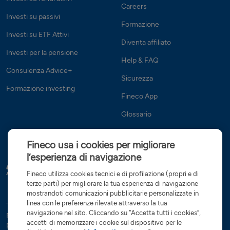
Careers
Investi su passivi
Formazione
Investi su ETF Attivi
Diventa affiliato
Investi per la pensione
Help & FAQ
Consulenza Advice+
Sicurezza
Formazione investing
Fineco App
Glossario
Fineco usa i cookies per migliorare
l’esperienza di navigazione
Fineco utilizza cookies tecnici e di profilazione (propri e di
terze parti) per migliorare la tua esperienza di navigazione
mostrandoti comunicazioni pubblicitarie personalizzate in
linea con le preferenze rilevate attraverso la tua
Tutte le condizioni
Trasparenza
Reclami e ricorsi
Privacy
navigazione nel sito. Cliccando su “Accetta tutti i cookies”,
Rapporti dormienti
Dati Societari
Servizi di investimento
accetti di memorizzare i cookie sul dispositivo per le
Preferenze cookies
Governance