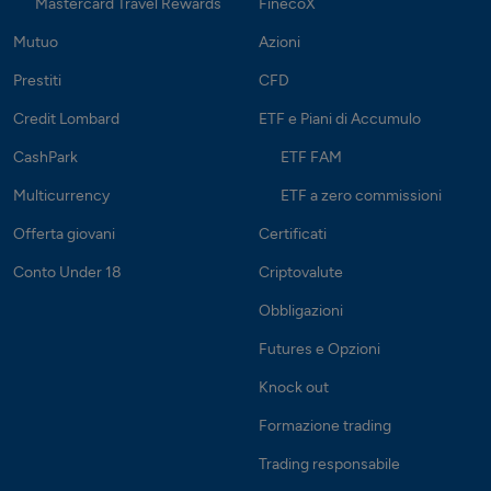
Mastercard Travel Rewards
FinecoX
Mutuo
Azioni
Prestiti
CFD
Credit Lombard
ETF e Piani di Accumulo
CashPark
ETF FAM
Multicurrency
ETF a zero commissioni
Offerta giovani
Certificati
Conto Under 18
Criptovalute
Obbligazioni
Futures e Opzioni
Knock out
Formazione trading
Trading responsabile