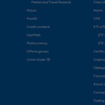
Mastercard Travel Rewards
Fineco
Mutuo
Azioni
Prestiti
CFD
Credit Lombard
ETF e P
CashPark
ETF
Multicurrency
ETF 
Offerta giovani
Certific
Conto Under 18
Criptov
Obbliga
Futures
Knock 
Formazi
Trading