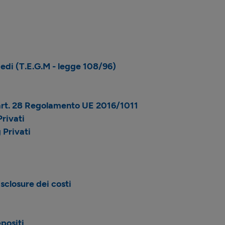
 medi (T.E.G.M - legge 108/96)
- art. 28 Regolamento UE 2016/1011
rivati
 Privati
isclosure dei costi
positi