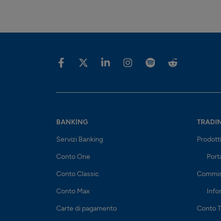
BANKING
TRADI
Servizi Banking
Prodott
Conto One
Port
Conto Classic
Commis
Conto Max
Info
Carte di pagamento
Conto T