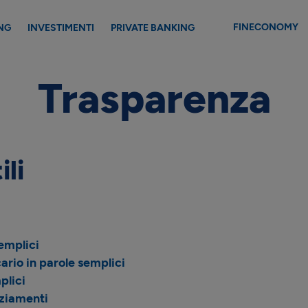
FINECONOMY
NG
INVESTIMENTI
PRIVATE BANKING
Trasparenza
ili
semplici
rio in parole semplici
plici
nziamenti