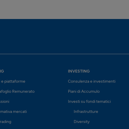
NG
INVESTING
i e piattaforme
Consulenza e investimenti
afoglio Remunerato
Piani di Accumulo
sioni
Investi su fondi tematici
rmativa mercati
Infrastrutture
rading
Diversity