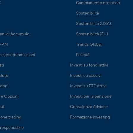
X
Cambiamento climatico
Sostenibilità
Sostenibilità (USA)
iani di Accumulo
Sostenibilità (EU)
 FAM
Trends Globali
a zero commissioni
Felicità
ati
Investi su fondi attivi
alute
Investi su passivi
zioni
Investi su ETF Attivi
 e Opzioni
Investi per la pensione
out
Consulenza Advice+
one trading
Formazione investing
 responsabile