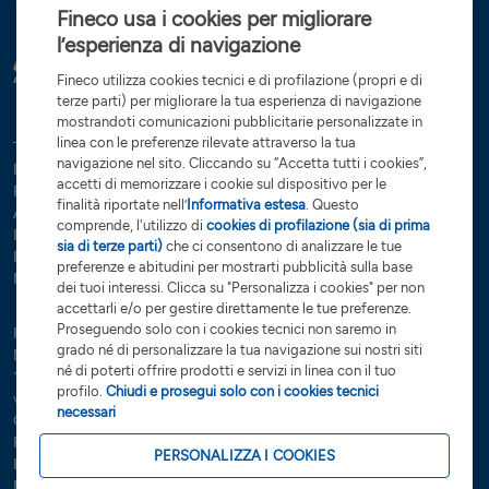
Fineco usa i cookies per migliorare
l’esperienza di navigazione
Fineco utilizza cookies tecnici e di profilazione (propri e di
terze parti) per migliorare la tua esperienza di navigazione
mostrandoti comunicazioni pubblicitarie personalizzate in
linea con le preferenze rilevate attraverso la tua
Tutte le condizioni
Trasparenza
Reclami e ricorsi
Privacy
navigazione nel sito. Cliccando su “Accetta tutti i cookies”,
Rapporti dormienti
Dati Societari
Servizi di investimento
accetti di memorizzare i cookie sul dispositivo per le
Preferenze cookies
Governance
finalità riportate nell’
Informativa estesa
. Questo
Arbitro controversie finanziarie
Open Banking
comprende, l'utilizzo di
cookies di profilazione (sia di prima
Dichiarazione di accessibilità
Whistleblowing
sia di terze parti)
che ci consentono di analizzare le tue
Risoluzione bancaria
Sostenibilità (SFDR)
Glossario
preferenze e abitudini per mostrarti pubblicità sulla base
Note Legali
dei tuoi interessi. Clicca su "Personalizza i cookies" per non
accettarli e/o per gestire direttamente le tue preferenze.
Proseguendo solo con i cookies tecnici non saremo in
FinecoBank S.p.A. - Sede legale 20131 Milano - P.zza Durante, 11 -
grado né di personalizzare la tua navigazione sui nostri siti
Direzione Generale 42123 Reggio Emilia Via Rivoluzione d’Ottobre,
né di poterti offrire prodotti e servizi in linea con il tuo
16 - Capitale Sociale €
201.923.898,99
interamente sottoscritto e
profilo.
Chiudi e prosegui solo con i cookies tecnici
versato - Banca iscritta all’Albo delle Banche e Capogruppo del
necessari
Gruppo Bancario FinecoBank – Albo dei Gruppi Bancari cod. 3015 -
P.Iva 12962340159 - Codice Fiscale e n. iscr. R.I. Milano-Monza-
PERSONALIZZA I COOKIES
Brianza-Lodi 01392970404 - R.E.A. n. 1598155 - Aderente al Fondo
Nazionale di Garanzia e al Fondo Interbancario di Tutela dei depositi.