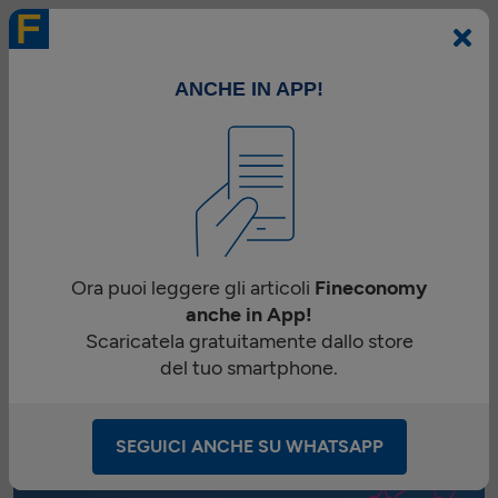
APRI IL CONTO
ANCHE IN APP!
Home
Fineconomy
La finanza e l’economia spiegate in modo semplice.
Anche su WhatsApp!
Ora puoi leggere gli articoli
Fineconomy
Iscriviti
o inquadra il Qr Code
anche in App!
Scaricatela gratuitamente dallo store
del tuo smartphone.
SEGUICI ANCHE SU WHATSAPP