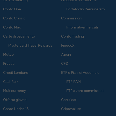
Servizi Banking
Prodotti e piattaforme
Conto One
Portafoglio Remunerato
Conto Classic
Commissioni
Conto Max
Informativa mercati
Carte di pagamento
Conto Trading
Mastercard Travel Rewards
FinecoX
Mutuo
Azioni
Prestiti
CFD
Credit Lombard
ETF e Piani di Accumulo
CashPark
ETF FAM
Multicurrency
ETF a zero commissioni
Offerta giovani
Certificati
Conto Under 18
Criptovalute