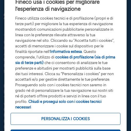
Fineco usa i cookies per migliorare
l’esperienza di navigazione
Fineco utilizza cookies tecnici e di profilazione (propri e di
terze parti) per migliorare la tua esperienza di navigazione
mostrandoti comunicazioni pubblicitarie personalizzate in
linea con le preferenze rilevate attraverso la tua
Tutte le condizioni
Trasparenza
Reclami e ricorsi
Privacy
navigazione nel sito. Cliccando su “Accetta tutti i cookies”,
Rapporti dormienti
Dati Societari
Servizi di investimento
accetti di memorizzare i cookie sul dispositivo per le
Preferenze cookies
Governance
finalità riportate nell’
Informativa estesa
. Questo
Arbitro controversie finanziarie
Open Banking
comprende, l'utilizzo di
cookies di profilazione (sia di prima
Dichiarazione di accessibilità
Whistleblowing
sia di terze parti)
che ci consentono di analizzare le tue
Risoluzione bancaria
Sostenibilità (SFDR)
Glossario
preferenze e abitudini per mostrarti pubblicità sulla base
Note Legali
dei tuoi interessi. Clicca su "Personalizza i cookies" per non
accettarli e/o per gestire direttamente le tue preferenze.
Proseguendo solo con i cookies tecnici non saremo in
FinecoBank S.p.A. - Sede legale 20131 Milano - P.zza Durante, 11 -
grado né di personalizzare la tua navigazione sui nostri siti
Direzione Generale 42123 Reggio Emilia Via Rivoluzione d’Ottobre,
né di poterti offrire prodotti e servizi in linea con il tuo
16 - Capitale Sociale €
201.923.898,99
interamente sottoscritto e
profilo.
Chiudi e prosegui solo con i cookies tecnici
versato - Banca iscritta all’Albo delle Banche e Capogruppo del
necessari
Gruppo Bancario FinecoBank – Albo dei Gruppi Bancari cod. 3015 -
P.Iva 12962340159 - Codice Fiscale e n. iscr. R.I. Milano-Monza-
PERSONALIZZA I COOKIES
Brianza-Lodi 01392970404 - R.E.A. n. 1598155 - Aderente al Fondo
Nazionale di Garanzia e al Fondo Interbancario di Tutela dei depositi.