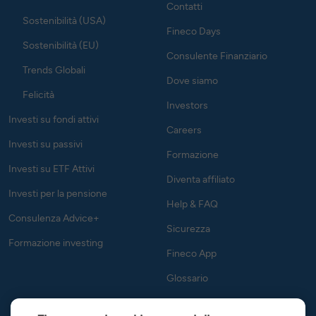
Contatti
Sostenibilità (USA)
Fineco Days
Sostenibilità (EU)
Consulente Finanziario
Trends Globali
Dove siamo
Felicità
Investors
Investi su fondi attivi
Careers
Investi su passivi
Formazione
Investi su ETF Attivi
Diventa affiliato
Investi per la pensione
Help & FAQ
Consulenza Advice+
Sicurezza
Formazione investing
Fineco App
Glossario