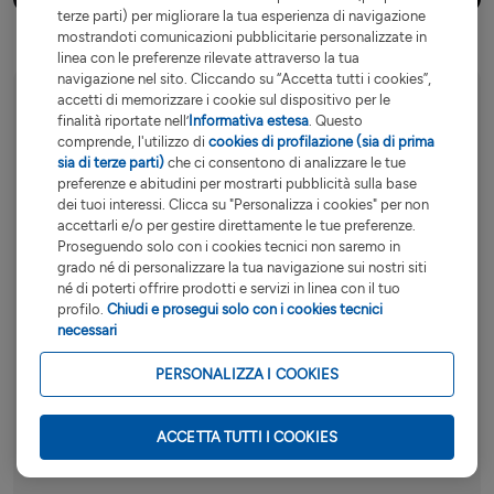
terze parti) per migliorare la tua esperienza di navigazione
mostrandoti comunicazioni pubblicitarie personalizzate in
linea con le preferenze rilevate attraverso la tua
navigazione nel sito. Cliccando su “Accetta tutti i cookies”,
accetti di memorizzare i cookie sul dispositivo per le
finalità riportate nell’
Informativa estesa
. Questo
RISERVA DI LIQUIDITÀ
comprende, l'utilizzo di
cookies di profilazione (sia di prima
sia di terze parti)
che ci consentono di analizzare le tue
Credit Lombard
preferenze e abitudini per mostrarti pubblicità sulla base
dei tuoi interessi. Clicca su "Personalizza i cookies" per non
accettarli e/o per gestire direttamente le tue preferenze.
La soluzione ideale per chi dispone di
Proseguendo solo con i cookies tecnici non saremo in
importanti investimenti e desidera
grado né di personalizzare la tua navigazione sui nostri siti
ottenere una riserva di liquidità.
né di poterti offrire prodotti e servizi in linea con il tuo
profilo.
Chiudi e prosegui solo con i cookies tecnici
necessari
Fino a
1 milione di euro
a tassi ridotti,
senza spese di istruttoria e commissioni
PERSONALIZZA I COOKIES
di messa a disposizione fondi e senza
rinunciare alle strategie di investimento
ACCETTA TUTTI I COOKIES
ed eventuali ribilanciamenti.