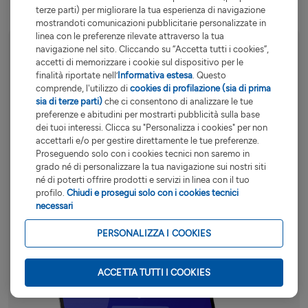
terze parti) per migliorare la tua esperienza di navigazione
mostrandoti comunicazioni pubblicitarie personalizzate in
linea con le preferenze rilevate attraverso la tua
navigazione nel sito. Cliccando su “Accetta tutti i cookies”,
accetti di memorizzare i cookie sul dispositivo per le
Crea la tua identità
finalità riportate nell’
Informativa estesa
. Questo
comprende, l'utilizzo di
cookies di profilazione (sia di prima
digitale SPID
sia di terze parti)
che ci consentono di analizzare le tue
preferenze e abitudini per mostrarti pubblicità sulla base
dei tuoi interessi. Clicca su "Personalizza i cookies" per non
Con Fineco e Namirial accedi ai servizi
accettarli e/o per gestire direttamente le tue preferenze.
online della Pubblica Amministrazione e
Proseguendo solo con i cookies tecnici non saremo in
delle aziende aderenti.
grado né di personalizzare la tua navigazione sui nostri siti
né di poterti offrire prodotti e servizi in linea con il tuo
profilo.
Chiudi e prosegui solo con i cookies tecnici
necessari
In collaborazione con
PERSONALIZZA I COOKIES
ACCETTA TUTTI I COOKIES