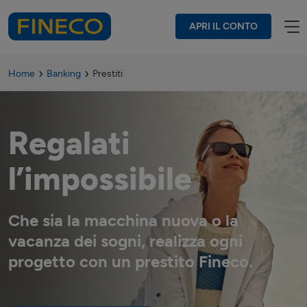
APRI IL CONTO
Home
Banking
Prestiti
Regalati
l’impossibile
Che sia la macchina nuova o la
vacanza dei sogni, realizza ogni
progetto con un prestito Fineco.