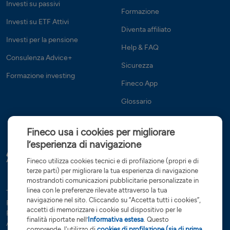
Investi su passivi
Formazione
Investi su ETF Attivi
Diventa affiliato
Investi per la pensione
Help & FAQ
Consulenza Advice+
Sicurezza
Formazione investing
Fineco App
Glossario
Fineco usa i cookies per migliorare
l’esperienza di navigazione
Fineco utilizza cookies tecnici e di profilazione (propri e di
terze parti) per migliorare la tua esperienza di navigazione
mostrandoti comunicazioni pubblicitarie personalizzate in
linea con le preferenze rilevate attraverso la tua
Tutte le condizioni
Trasparenza
Reclami e ricorsi
Privacy
navigazione nel sito. Cliccando su “Accetta tutti i cookies”,
Rapporti dormienti
Dati Societari
Servizi di investimento
accetti di memorizzare i cookie sul dispositivo per le
Preferenze cookies
Governance
finalità riportate nell’
Informativa estesa
. Questo
Arbitro controversie finanziarie
Open Banking
comprende, l'utilizzo di
cookies di profilazione (sia di prima