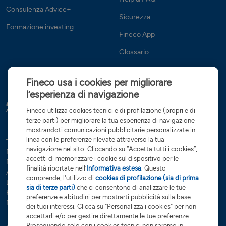
Consulenza Advice+
Sicurezza
Formazione investing
Fineco App
Glossario
Fineco usa i cookies per migliorare
l’esperienza di navigazione
Fineco utilizza cookies tecnici e di profilazione (propri e di
terze parti) per migliorare la tua esperienza di navigazione
mostrandoti comunicazioni pubblicitarie personalizzate in
linea con le preferenze rilevate attraverso la tua
Tutte le condizioni
Trasparenza
Reclami e ricorsi
Privacy
navigazione nel sito. Cliccando su “Accetta tutti i cookies”,
Rapporti dormienti
Dati Societari
Servizi di investimento
accetti di memorizzare i cookie sul dispositivo per le
Preferenze cookies
Governance
finalità riportate nell’
Informativa estesa
. Questo
Arbitro controversie finanziarie
Open Banking
comprende, l'utilizzo di
cookies di profilazione (sia di prima
Dichiarazione di accessibilità
Whistleblowing
sia di terze parti)
che ci consentono di analizzare le tue
Risoluzione bancaria
Sostenibilità (SFDR)
Glossario
preferenze e abitudini per mostrarti pubblicità sulla base
Note Legali
dei tuoi interessi. Clicca su "Personalizza i cookies" per non
accettarli e/o per gestire direttamente le tue preferenze.
Proseguendo solo con i cookies tecnici non saremo in