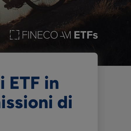
i ETF in
ssioni di