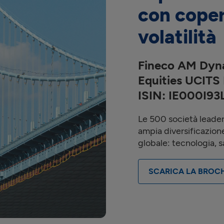
con coper
volatilità
Fineco AM Dyn
Equities UCITS
ISIN: IE000I9
Le 500 società leade
ampia diversificazione
globale: tecnologia, s
SCARICA LA BROC