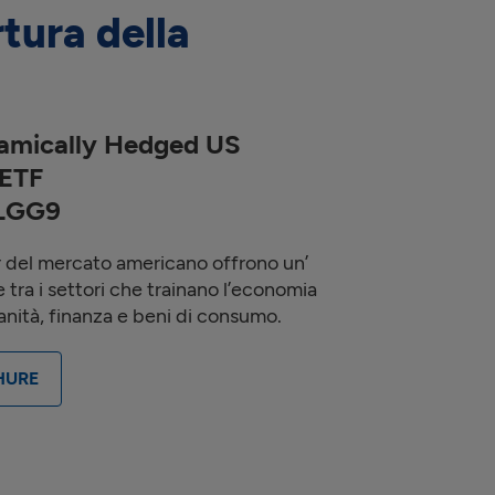
tura della
amically Hedged US
 ETF
3LGG9
r del mercato americano offrono un’
 tra i settori che trainano l’economia
anità, finanza e beni di consumo.
HURE