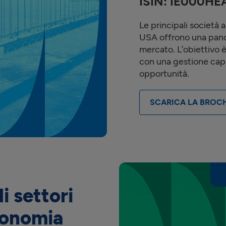
ISIN: IE000HE
Le principali società 
USA offrono una pano
mercato. L’obiettivo è 
con una gestione capac
opportunità.
SCARICA LA BROC
i settori
conomia