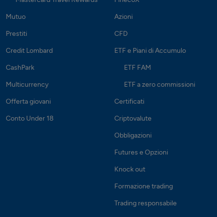
Aperti anche al sabato mattina
Calcola percorso
Mutuo
Azioni
Prestiti
CFD
Credit Lombard
ETF e Piani di Accumulo
CashPark
ETF FAM
Multicurrency
ETF a zero commissioni
Offerta giovani
Certificati
Conto Under 18
Criptovalute
Obbligazioni
Futures e Opzioni
Knock out
Formazione trading
Trading responsabile