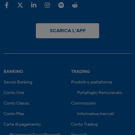
FINECO PERSONAL STUDIO
VIALE CORSICA, 5
20133
MILANO
TEL.
02 87391395
FAX.
02 87391395
SCARICA L'APP
Calcola percorso
FINECO CENTER
VIA LUNGO LAGO G.MATTEOTTI,
13
22018
PORLEZZA
BANKING
TRADING
TEL.
0344 490074
Servizi Banking
Prodotti e piattaforme
FAX.
Calcola percorso
Conto One
Portafoglio Remunerato
Conto Classic
Commissioni
FINECO PERSONAL STUDIO
VIA F. PIZZOLPASSO, 3
Conto Max
Informativa mercati
20138
MILANO
TEL.
02 81403497
Carte di pagamento
Conto Trading
FAX.
Mastercard Travel Rewards
FinecoX