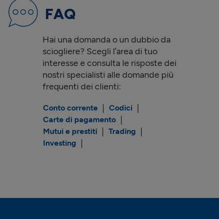
20121
MILANO
FAQ
TEL.
02 76390654
FAX.
02 76340374
Calcola percorso
Hai una domanda o un dubbio da
sciogliere? Scegli l’area di tuo
FINECO CENTER
interesse e consulta le risposte dei
PIAZZA DEL TRICOLORE, 2
nostri specialisti alle domande più
20129
MILANO
frequenti dei clienti:
TEL.
02 76341321
FAX.
02 39680293
Conto corrente
Codici
Calcola percorso
Carte di pagamento
Mutui e prestiti
Trading
FINECO CENTER
Investing
P.ZA FIDIA, SNC
20159
MILANO
TEL.
02 66802812
FAX.
02 69901085
Aperti anche al sabato mattina
Calcola percorso