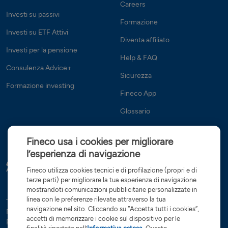
Careers
Investi su passivi
Formazione
Investi su ETF Attivi
Diventa affiliato
Investi per la pensione
Help & FAQ
Consulenza Advice+
Sicurezza
Formazione investing
Fineco App
Glossario
Fineco usa i cookies per migliorare
l’esperienza di navigazione
Fineco utilizza cookies tecnici e di profilazione (propri e di
terze parti) per migliorare la tua esperienza di navigazione
mostrandoti comunicazioni pubblicitarie personalizzate in
linea con le preferenze rilevate attraverso la tua
Tutte le condizioni
Trasparenza
Reclami e ricorsi
Privacy
navigazione nel sito. Cliccando su “Accetta tutti i cookies”,
Rapporti dormienti
Dati Societari
Servizi di investimento
accetti di memorizzare i cookie sul dispositivo per le
Preferenze cookies
Governance