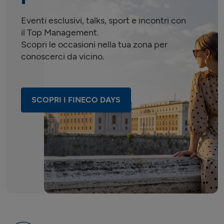
Eventi esclusivi, talks, sport e incontri con
FINECO CENTER
il Top Management.
VIA LAZZARO PAPI, 2
Scopri le occasioni nella tua zona per
20135
MILANO
conoscerci da vicino.
TEL.
02 55017700
FAX.
02 5455483
Aperti anche al sabato mattina
Calcola percorso
SCOPRI I FINECO DAYS
FINECO CENTER
P.LE BIANCAMANO 2
20121
MILANO
TEL.
02 29062232
FAX.
02 63470495
Aperti anche al sabato mattina
Calcola percorso
FINECO CENTER
C.SO VENEZIA, 5