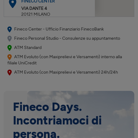
FINECO CENTER
VIA DANTE 4
20121
MILANO
TEL.
02 72105055
FAX.
02 72105051
Fineco Center - Ufficio Finanziario FinecoBank
Calcola percorso
Fineco Personal Studio - Consulenze su appuntamento
ATM Standard
FINECO CENTER
ATM Evoluto (con Maxiprelievi e Versamenti) interno alla
C.SO VERCELLI,7
20144
MILANO
filiale UniCredit
TEL.
02 433086
ATM Evoluto (con Maxiprelievi e Versamenti) 24h/24h
FAX.
02 43986620
Aperti anche al sabato mattina
Calcola percorso
Fineco Days.
FINECO CENTER
P.ZZA VELASCA, 10
Incontriamoci di
20122
MILANO
TEL.
02 6711111
persona.
FAX.
02 67111150
Calcola percorso