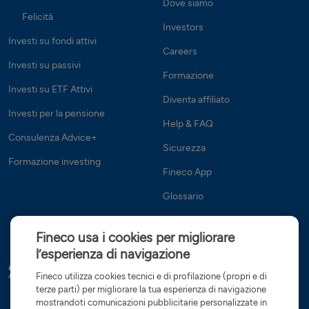
Dove siamo
Felicità
Investors
Investi su fondi attivi
Careers
Investi su passivi
Formazione
Investi su ETF Attivi
Diventa affiliato
Investi per la pensione
Help & FAQ
Consulenza Advice+
Sicurezza
Formazione investing
Fineco App
Glossario
Fineco usa i cookies per migliorare
l’esperienza di navigazione
Fineco utilizza cookies tecnici e di profilazione (propri e di
terze parti) per migliorare la tua esperienza di navigazione
mostrandoti comunicazioni pubblicitarie personalizzate in