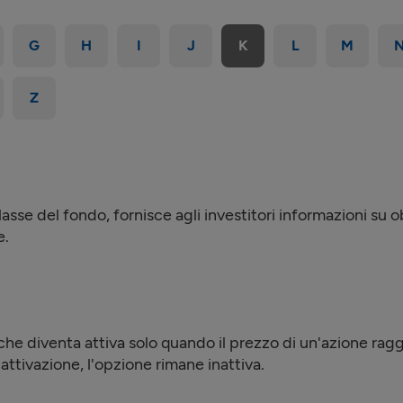
G
H
I
J
K
L
M
Z
sse del fondo, fornisce agli investitori informazioni su ob
e.
he diventa attiva solo quando il prezzo di un'azione ragg
 attivazione, l'opzione rimane inattiva.