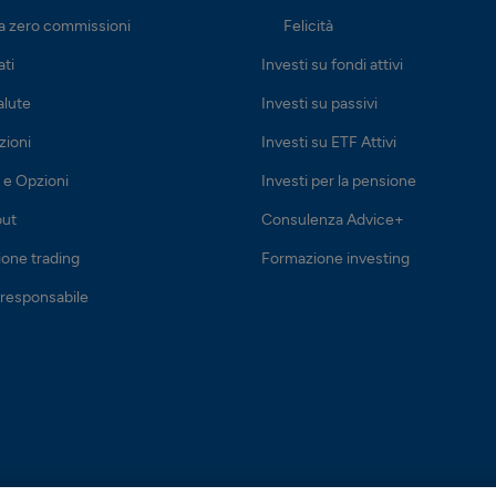
a zero commissioni
Felicità
ati
Investi su fondi attivi
alute
Investi su passivi
zioni
Investi su ETF Attivi
 e Opzioni
Investi per la pensione
out
Consulenza Advice+
one trading
Formazione investing
 responsabile