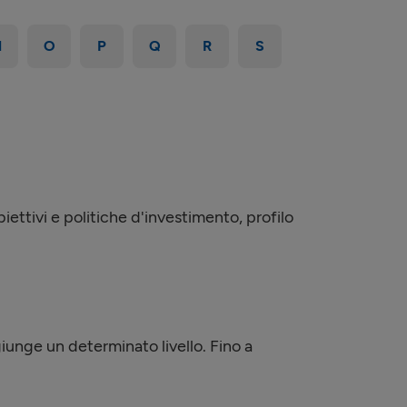
N
O
P
Q
R
S
iettivi e politiche d'investimento, profilo
iunge un determinato livello. Fino a