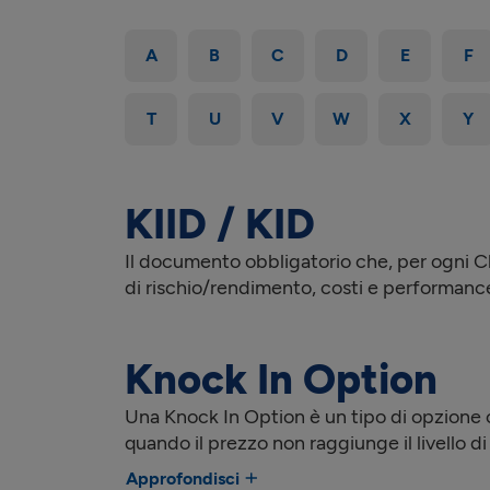
A
B
C
D
E
F
T
U
V
W
X
Y
KIID / KID
Il documento obbligatorio che, per ogni Cla
di rischio/rendimento, costi e performanc
Knock In Option
Una Knock In Option è un tipo di opzione c
quando il prezzo non raggiunge il livello di
Approfondisci