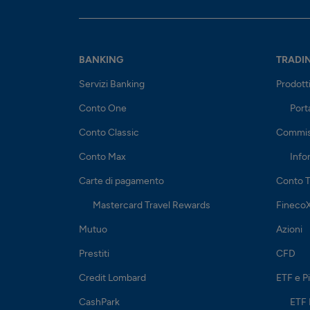
BANKING
TRADI
Servizi Banking
Prodott
Conto One
Port
Conto Classic
Commis
Conto Max
Info
Carte di pagamento
Conto T
Mastercard Travel Rewards
Fineco
Mutuo
Azioni
Prestiti
CFD
Credit Lombard
ETF e P
CashPark
ETF