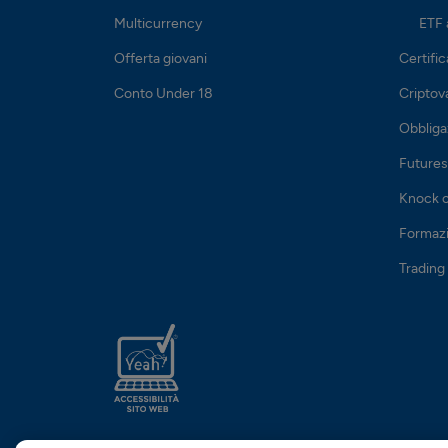
Multicurrency
ETF 
Offerta giovani
Certific
Conto Under 18
Criptov
Obbliga
Futures
Knock 
Formazi
Trading