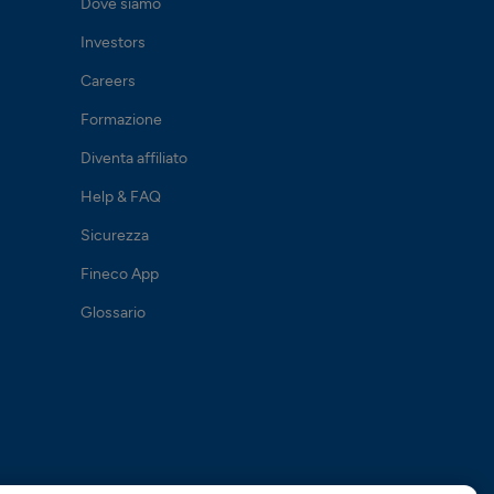
Dove siamo
Investors
Careers
Formazione
Diventa affiliato
Help & FAQ
Sicurezza
Fineco App
Glossario