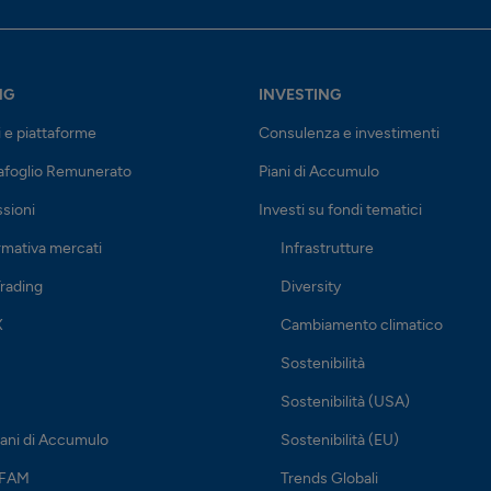
NG
INVESTING
i e piattaforme
Consulenza e investimenti
afoglio Remunerato
Piani di Accumulo
sioni
Investi su fondi tematici
rmativa mercati
Infrastrutture
rading
Diversity
X
Cambiamento climatico
Sostenibilità
Sostenibilità (USA)
iani di Accumulo
Sostenibilità (EU)
 FAM
Trends Globali