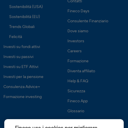
Contatti
Sostenibilità (USA)
Fineco Days
Sostenibilità (EU)
Consulente Finanziario
Trends Globali
Dove siamo
Felicità
Investors
Investi su fondi attivi
Careers
Investi su passivi
Formazione
Investi su ETF Attivi
Diventa affiliato
Investi per la pensione
Help & FAQ
Consulenza Advice+
Sicurezza
Formazione investing
Fineco App
Glossario