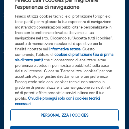
Fineco usa i cookies per migliorare
l’esperienza di navigazione
Fineco utilizza cookies tecnici e di profilazione (propri e di
terze parti) per migliorare la tua esperienza di navigazione
mostrandoti comunicazioni pubblicitarie personalizzate in
linea con le preferenze rilevate attraverso la tua
Tutte le condizioni
Trasparenza
Reclami e ricorsi
Privacy
navigazione nel sito. Cliccando su “Accetta tutti i cookies”,
Rapporti dormienti
Dati Societari
Servizi di investimento
accetti di memorizzare i cookie sul dispositivo per le
Preferenze cookies
Governance
finalità riportate nell’
Informativa estesa
. Questo
Arbitro controversie finanziarie
Open Banking
comprende, l'utilizzo di
cookies di profilazione (sia di prima
Dichiarazione di accessibilità
Whistleblowing
sia di terze parti)
che ci consentono di analizzare le tue
Risoluzione bancaria
Sostenibilità (SFDR)
Glossario
preferenze e abitudini per mostrarti pubblicità sulla base
Note Legali
dei tuoi interessi. Clicca su "Personalizza i cookies" per non
accettarli e/o per gestire direttamente le tue preferenze.
Proseguendo solo con i cookies tecnici non saremo in
FinecoBank S.p.A. - Sede legale 20131 Milano - P.zza Durante, 11 -
grado né di personalizzare la tua navigazione sui nostri siti
Direzione Generale 42123 Reggio Emilia Via Rivoluzione d’Ottobre,
né di poterti offrire prodotti e servizi in linea con il tuo
16 - Capitale Sociale €
201.923.898,99
interamente sottoscritto e
profilo.
Chiudi e prosegui solo con i cookies tecnici
versato - Banca iscritta all’Albo delle Banche e Capogruppo del
necessari
Gruppo Bancario FinecoBank – Albo dei Gruppi Bancari cod. 3015 -
P.Iva 12962340159 - Codice Fiscale e n. iscr. R.I. Milano-Monza-
PERSONALIZZA I COOKIES
Brianza-Lodi 01392970404 - R.E.A. n. 1598155 - Aderente al Fondo
Nazionale di Garanzia e al Fondo Interbancario di Tutela dei depositi.