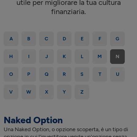
utile per migliorare la tua cultura
finanziaria.
A
B
C
D
E
F
G
H
I
J
K
L
M
N
O
P
Q
R
S
T
U
V
W
X
Y
Z
Naked Option
Una Naked Option, o opzione scoperta, è un tipo di
opzione in cui l'investitore vende un'opzione senza