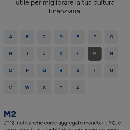
utile per migliorare la tua cultura
finanziaria.
A
B
C
D
E
F
G
H
I
J
K
L
M
N
O
P
Q
R
S
T
U
V
W
X
Y
Z
M2
L'M2, noto anche come aggregato monetario M2, è
una misura della quantità di denaro in circolazione