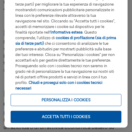
tangibili e intangibili dell'azienda per determinare il
terze parti) per migliorare la tua esperienza di navigazione
valore complessivo.
mostrandoti comunicazioni pubblicitarie personalizzate in
linea con le preferenze rilevate attraverso la tua
navigazione nel sito. Cliccando su “Accetta tutti i cookies”,
accetti di memorizzare i cookie sul dispositivo per le
Metodo Reddituale
finalità riportate nell’
Informativa estesa
. Questo
comprende, l'utilizzo di
cookies di profilazione (sia di prima
Il Metodo Reddituale è un metodo utilizzato nella
sia di terze parti)
che ci consentono di analizzare le tue
valutazione di un'azienda o di un'attività economica
preferenze e abitudini per mostrarti pubblicità sulla base
dei tuoi interessi. Clicca su "Personalizza i cookies" per non
basato sui flussi di reddito generati dall'attività nel
accettarli e/o per gestire direttamente le tue preferenze.
tempo. Questo metodo valuta l'azienda in base ai
Proseguendo solo con i cookies tecnici non saremo in
suoi profitti attesi o ai flussi di cassa futuri.
grado né di personalizzare la tua navigazione sui nostri siti
né di poterti offrire prodotti e servizi in linea con il tuo
profilo.
Chiudi e prosegui solo con i cookies tecnici
necessari
Metodo Union des Experts
PERSONALIZZA I COOKIES
Comptables
Il Metodo Union des Experts Comptables, o metodo
ACCETTA TUTTI I COOKIES
UEC, è un metodo utilizzato nella valutazione di
un'azienda o di un'attività economica basato su