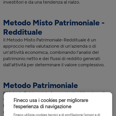
investitori e da una tendenza al rialzo.
Metodo Misto Patrimoniale -
Reddituale
Il Metodo Misto Patrimoniale-Reddituale è un
approccio nella valutazione di un'azienda o di
un'attività economica, combinando l'analisi del
patrimonio netto e dei flussi di reddito generati
dall'attività per determinare il valore complessivo.
Metodo Patrimoniale
Il Metodo Patrimoniale è un metodo utilizzato nella
valutazione di un'azienda o di un'attività economica
Fineco usa i cookies per migliorare
basato sul valore del patrimonio netto o degli asset
l’esperienza di navigazione
dell'azienda. Questo metodo considera i beni
Fineco utilizza cookies tecnici e di profilazione (propri e di