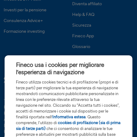
Diventa affiliato
Investi per la pensione
Help & FAQ
Consulenza Advice+
Sicurezza
Formazione investing
Fineco App
Glossario
Fineco usa i cookies per migliorare
l’esperienza di navigazione
Fineco utilizza cookies tecnici e di profilazione (propri e di
terze parti) per migliorare la tua esperienza di navigazione
mostrandoti comunicazioni pubblicitarie personalizzate in
linea con le preferenze rilevate attraverso la tua
Tutte le condizioni
Trasparenza
Reclami e ricorsi
Privacy
navigazione nel sito. Cliccando su “Accetta tutti i cookies”,
Rapporti dormienti
Dati Societari
Servizi di investimento
accetti di memorizzare i cookie sul dispositivo per le
Preferenze cookies
Governance
finalità riportate nell’
Informativa estesa
. Questo
Arbitro controversie finanziarie
Open Banking
comprende, l'utilizzo di
cookies di profilazione (sia di prima
Dichiarazione di accessibilità
Whistleblowing
sia di terze parti)
che ci consentono di analizzare le tue
Risoluzione bancaria
Sostenibilità (SFDR)
Glossario
preferenze e abitudini per mostrarti pubblicità sulla base