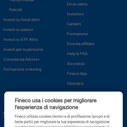
Dove siamo
Felicità
Investors
Investi su fondi attivi
Careers
Investi su passivi
Formazione
Investi su ETF Attivi
Diventa affiliato
Investi per la pensione
Help & FAQ
Consulenza Advice+
Sicurezza
Formazione investing
Fineco App
Glossario
Fineco usa i cookies per migliorare
l’esperienza di navigazione
Fineco utilizza cookies tecnici e di profilazione (propri e di
terze parti) per migliorare la tua esperienza di navigazione