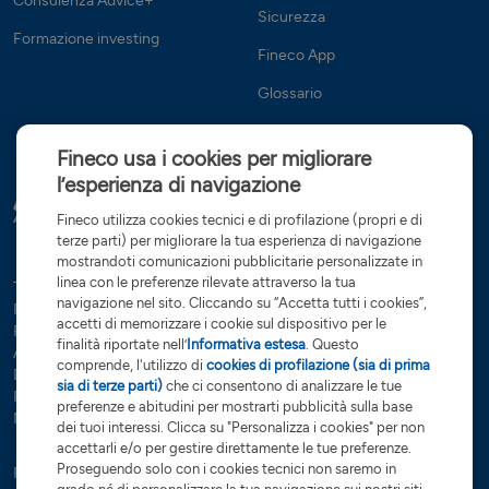
Consulenza Advice+
Sicurezza
Formazione investing
Fineco App
Glossario
Fineco usa i cookies per migliorare
l’esperienza di navigazione
Fineco utilizza cookies tecnici e di profilazione (propri e di
terze parti) per migliorare la tua esperienza di navigazione
mostrandoti comunicazioni pubblicitarie personalizzate in
linea con le preferenze rilevate attraverso la tua
Tutte le condizioni
Trasparenza
Reclami e ricorsi
Privacy
navigazione nel sito. Cliccando su “Accetta tutti i cookies”,
Rapporti dormienti
Dati Societari
Servizi di investimento
accetti di memorizzare i cookie sul dispositivo per le
Preferenze cookies
Governance
finalità riportate nell’
Informativa estesa
. Questo
Arbitro controversie finanziarie
Open Banking
comprende, l'utilizzo di
cookies di profilazione (sia di prima
Dichiarazione di accessibilità
Whistleblowing
sia di terze parti)
che ci consentono di analizzare le tue
Risoluzione bancaria
Sostenibilità (SFDR)
Glossario
preferenze e abitudini per mostrarti pubblicità sulla base
Note Legali
dei tuoi interessi. Clicca su "Personalizza i cookies" per non
accettarli e/o per gestire direttamente le tue preferenze.
Proseguendo solo con i cookies tecnici non saremo in
FinecoBank S.p.A. - Sede legale 20131 Milano - P.zza Durante, 11 -