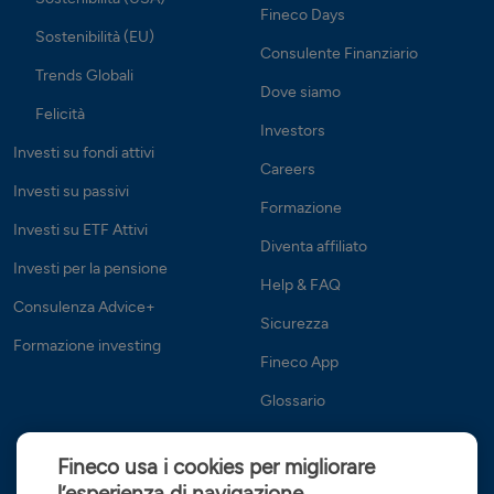
Fineco Days
Sostenibilità (EU)
Consulente Finanziario
Trends Globali
Dove siamo
Felicità
Investors
Investi su fondi attivi
Careers
Investi su passivi
Formazione
Investi su ETF Attivi
Diventa affiliato
Investi per la pensione
Help & FAQ
Consulenza Advice+
Sicurezza
Formazione investing
Fineco App
Glossario
Fineco usa i cookies per migliorare
l’esperienza di navigazione