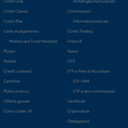
Conto One
Portafoglio Remunerato
Conto Classic
Commissioni
Conto Max
Informativa mercati
Carte di pagamento
Conto Trading
Mastercard Travel Rewards
FinecoX
Mutuo
Azioni
Prestiti
CFD
Credit Lombard
ETF e Piani di Accumulo
CashPark
ETF FAM
Multicurrency
ETF a zero commissioni
Offerta giovani
Certificati
Conto Under 18
Criptovalute
Obbligazioni