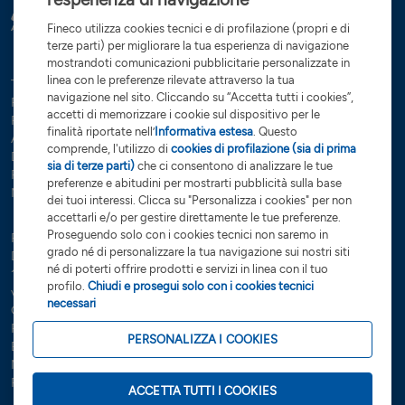
Fineco utilizza cookies tecnici e di profilazione (propri e di
terze parti) per migliorare la tua esperienza di navigazione
mostrandoti comunicazioni pubblicitarie personalizzate in
linea con le preferenze rilevate attraverso la tua
Tutte le condizioni
Trasparenza
Reclami e ricorsi
Privacy
navigazione nel sito. Cliccando su “Accetta tutti i cookies”,
Rapporti dormienti
Dati Societari
Servizi di investimento
accetti di memorizzare i cookie sul dispositivo per le
Preferenze cookies
Governance
finalità riportate nell’
Informativa estesa
. Questo
Arbitro controversie finanziarie
Open Banking
comprende, l'utilizzo di
cookies di profilazione (sia di prima
Dichiarazione di accessibilità
Whistleblowing
sia di terze parti)
che ci consentono di analizzare le tue
Risoluzione bancaria
Sostenibilità (SFDR)
Glossario
preferenze e abitudini per mostrarti pubblicità sulla base
Note Legali
dei tuoi interessi. Clicca su "Personalizza i cookies" per non
accettarli e/o per gestire direttamente le tue preferenze.
Proseguendo solo con i cookies tecnici non saremo in
FinecoBank S.p.A. - Sede legale 20131 Milano - P.zza Durante, 11 -
grado né di personalizzare la tua navigazione sui nostri siti
Direzione Generale 42123 Reggio Emilia Via Rivoluzione d’Ottobre,
né di poterti offrire prodotti e servizi in linea con il tuo
16 - Capitale Sociale €
201.923.898,99
interamente sottoscritto e
profilo.
Chiudi e prosegui solo con i cookies tecnici
versato - Banca iscritta all’Albo delle Banche e Capogruppo del
necessari
Gruppo Bancario FinecoBank – Albo dei Gruppi Bancari cod. 3015 -
P.Iva 12962340159 - Codice Fiscale e n. iscr. R.I. Milano-Monza-
PERSONALIZZA I COOKIES
Brianza-Lodi 01392970404 - R.E.A. n. 1598155 - Aderente al Fondo
Nazionale di Garanzia e al Fondo Interbancario di Tutela dei depositi.
PEC:
finecobankspa.pec@pec.finecobank.com
ACCETTA TUTTI I COOKIES