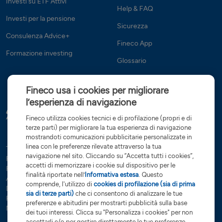
Investi su ETF Attivi
Help & FAQ
Investi per la pensione
Sicurezza
Consulenza Advice+
Fineco App
Formazione investing
Glossario
Fineco usa i cookies per migliorare
l’esperienza di navigazione
Fineco utilizza cookies tecnici e di profilazione (propri e di
terze parti) per migliorare la tua esperienza di navigazione
mostrandoti comunicazioni pubblicitarie personalizzate in
linea con le preferenze rilevate attraverso la tua
Tutte le condizioni
Trasparenza
Reclami e ricorsi
Privacy
navigazione nel sito. Cliccando su “Accetta tutti i cookies”,
Rapporti dormienti
Dati Societari
Servizi di investimento
accetti di memorizzare i cookie sul dispositivo per le
Preferenze cookies
Governance
finalità riportate nell’
Informativa estesa
. Questo
Arbitro controversie finanziarie
Open Banking
comprende, l'utilizzo di
cookies di profilazione (sia di prima
Dichiarazione di accessibilità
Whistleblowing
sia di terze parti)
che ci consentono di analizzare le tue
Risoluzione bancaria
Sostenibilità (SFDR)
Glossario
preferenze e abitudini per mostrarti pubblicità sulla base
Note Legali
dei tuoi interessi. Clicca su "Personalizza i cookies" per non
accettarli e/o per gestire direttamente le tue preferenze.