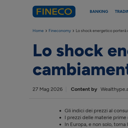
BANKING
TRADI
Home
Fineconomy
Lo shock energetico porterà 
Lo shock en
cambiamenti
27
Mag
2026
Content by
Wealthype.a
Gli indici dei prezzi al cons
I prezzi delle materie prime
In Europa, e non solo, torna 