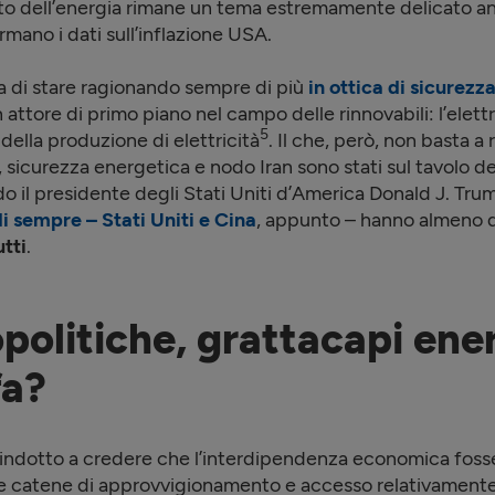
osto dell’energia rimane un tema estremamente delicato a
ano i dati sull’inflazione USA.
ea di stare ragionando sempre di più
in ottica di
sicurezza
tore di primo piano nel campo delle rinnovabili: l’elettri
5
della produzione di elettricità
. Il che, però, non basta a 
, sicurezza energetica e nodo Iran sono stati sul tavolo d
il presidente degli Stati Uniti d’America Donald J. Trum
 di sempre – Stati Uniti e Cina
, appunto – hanno almeno 
utti
.
politiche, grattacapi ener
fa?
ha indotto a credere che l’interdipendenza economica foss
ese catene di approvvigionamento e accesso relativamente 