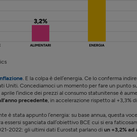
ics
inflazione
. E la colpa è dell’energia. Ce lo conferma indi
tati Uniti. Concediamoci un momento per fare un punto su
d aprile l’indice dei prezzi al consumo statunitense è au
all’anno precedente
, in accelerazione rispetto al +3,3% d
e è stata appunto l’energia: su base annua, questa voce 
a essersi sganciata dall’obiettivo BCE cui si era faticosa
021-2022: gli ultimi dati Eurostat parlano di
un +3,2% ad a