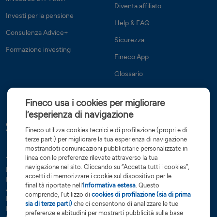
Diventa affiliato
Investi per la pensione
Help & FAQ
Consulenza Advice+
Sicurezza
Formazione investing
Fineco App
Glossario
Fineco usa i cookies per migliorare
l’esperienza di navigazione
Fineco utilizza cookies tecnici e di profilazione (propri e di
terze parti) per migliorare la tua esperienza di navigazione
mostrandoti comunicazioni pubblicitarie personalizzate in
linea con le preferenze rilevate attraverso la tua
Tutte le condizioni
Trasparenza
Reclami e ricorsi
Privacy
navigazione nel sito. Cliccando su “Accetta tutti i cookies”,
Rapporti dormienti
Dati Societari
Servizi di investimento
accetti di memorizzare i cookie sul dispositivo per le
Preferenze cookies
Governance
finalità riportate nell’
Informativa estesa
. Questo
Arbitro controversie finanziarie
Open Banking
comprende, l'utilizzo di
cookies di profilazione (sia di prima
Dichiarazione di accessibilità
Whistleblowing
sia di terze parti)
che ci consentono di analizzare le tue
Risoluzione bancaria
Sostenibilità (SFDR)
Glossario
preferenze e abitudini per mostrarti pubblicità sulla base