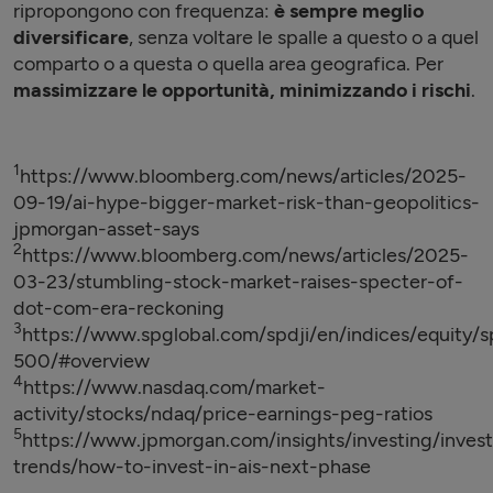
ripropongono con frequenza:
è sempre meglio
diversificare
, senza voltare le spalle a questo o a quel
comparto o a questa o quella area geografica. Per
massimizzare le opportunità, minimizzando i rischi
.
1
https://www.bloomberg.com/news/articles/2025-
09-19/ai-hype-bigger-market-risk-than-geopolitics-
jpmorgan-asset-says
2
https://www.bloomberg.com/news/articles/2025-
03-23/stumbling-stock-market-raises-specter-of-
dot-com-era-reckoning
3
https://www.spglobal.com/spdji/en/indices/equity/s
500/#overview
4
https://www.nasdaq.com/market-
activity/stocks/ndaq/price-earnings-peg-ratios
5
https://www.jpmorgan.com/insights/investing/inves
trends/how-to-invest-in-ais-next-phase