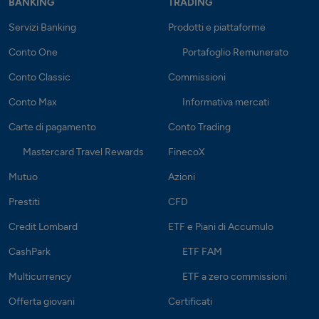
BANKING
TRADING
Servizi Banking
Prodotti e piattaforme
Conto One
Portafoglio Remunerato
Conto Classic
Commissioni
Conto Max
Informativa mercati
Carte di pagamento
Conto Trading
Mastercard Travel Rewards
FinecoX
Mutuo
Azioni
Prestiti
CFD
Credit Lombard
ETF e Piani di Accumulo
CashPark
ETF FAM
Multicurrency
ETF a zero commissioni
Offerta giovani
Certificati