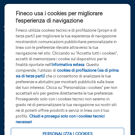
Fineco usa i cookies per migliorare
l’esperienza di navigazione
Fineco utilizza cookies tecnici e di profilazione (propri e di
terze parti) per migliorare la tua esperienza di navigazione
mostrandoti comunicazioni pubblicitarie personalizzate in
linea con le preferenze rilevate attraverso la tua
Tutte le condizioni
Trasparenza
Reclami e ricorsi
Privacy
navigazione nel sito. Cliccando su “Accetta tutti i cookies”,
Rapporti dormienti
Dati Societari
Servizi di investimento
accetti di memorizzare i cookie sul dispositivo per le
Preferenze cookies
Governance
finalità riportate nell’
Informativa estesa
. Questo
Arbitro controversie finanziarie
Open Banking
comprende, l'utilizzo di
cookies di profilazione (sia di prima
Dichiarazione di accessibilità
Whistleblowing
sia di terze parti)
che ci consentono di analizzare le tue
Risoluzione bancaria
Sostenibilità (SFDR)
Glossario
preferenze e abitudini per mostrarti pubblicità sulla base
Note Legali
dei tuoi interessi. Clicca su "Personalizza i cookies" per non
accettarli e/o per gestire direttamente le tue preferenze.
Proseguendo solo con i cookies tecnici non saremo in
FinecoBank S.p.A. - Sede legale 20131 Milano - P.zza Durante, 11 -
grado né di personalizzare la tua navigazione sui nostri siti
Direzione Generale 42123 Reggio Emilia Via Rivoluzione d’Ottobre,
né di poterti offrire prodotti e servizi in linea con il tuo
16 - Capitale Sociale €
201.923.898,99
interamente sottoscritto e
profilo.
Chiudi e prosegui solo con i cookies tecnici
versato - Banca iscritta all’Albo delle Banche e Capogruppo del
necessari
Gruppo Bancario FinecoBank – Albo dei Gruppi Bancari cod. 3015 -
P.Iva 12962340159 - Codice Fiscale e n. iscr. R.I. Milano-Monza-
PERSONALIZZA I COOKIES