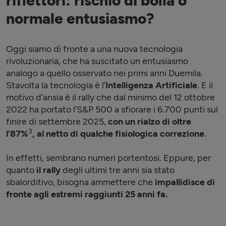
riflettori: rischio di bolla o
normale entusiasmo?
Oggi siamo di fronte a una nuova tecnologia
rivoluzionaria, che ha suscitato un entusiasmo
analogo a quello osservato nei primi anni Duemila.
Stavolta la tecnologia è l’
Intelligenza Artificiale
. E il
motivo d’ansia è il rally che dal minimo del 12 ottobre
2022 ha portato l’S&P 500 a sfiorare i 6.700 punti sul
finire di settembre 2025,
con un rialzo di oltre
3
l’87%
, al netto di qualche fisiologica correzione
.
In effetti, sembrano numeri portentosi. Eppure, per
quanto
il rally
degli ultimi tre anni sia stato
sbalorditivo, bisogna ammettere che
impallidisce di
fronte agli estremi raggiunti 25 anni fa.