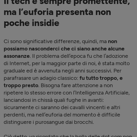
Il tech è sempre promettente,
ma l’euforia presenta non
poche insidie
Ci sono significative differenze, quindi, ma
non
possiamo nasconderci che ci siano anche alcune
assonanze
. Il problema dell’epoca fu che l’adozione
di Internet, per la maggior parte di noi, è stata molto
graduale ed è avvenuta negli anni successivi. Per
parafrasare un adagio classico:
fu tutto troppo, e
troppo presto
. Bisogna fare attenzione a non
ripetere lo stesso errore con l’Intelligenza Artificiale,
lanciandosi in chissà quali fughe in avanti:
sicuramente ci saranno dei cavalli vincenti e altri
perdenti, ma nell’euforia del momento è difficile
distinguere i purosangue dai brocchi.
Ciò detto, va ricordato che la bolla delle dot.com non