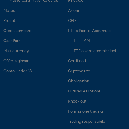
Mastercard Travel Rewards
FinecoX
Mutuo
Azioni
Prestiti
CFD
Credit Lombard
ETF e Piani di Accumulo
CashPark
ETF FAM
Multicurrency
ETF a zero commissioni
Offerta giovani
Certificati
Conto Under 18
Criptovalute
Obbligazioni
Futures e Opzioni
Knock out
Formazione trading
Trading responsabile