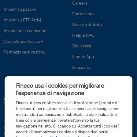
Careers
Investi su passivi
Formazione
Investi su ETF Attivi
Diventa affiliato
Investi per la pensione
Help & FAQ
Consulenza Advice+
Sicurezza
Formazione investing
Fineco App
Glossario
Fineco usa i cookies per migliorare
l’esperienza di navigazione
Fineco utilizza cookies tecnici e di profilazione (propri e di
terze parti) per migliorare la tua esperienza di navigazione
mostrandoti comunicazioni pubblicitarie personalizzate in
linea con le preferenze rilevate attraverso la tua
Tutte le condizioni
Trasparenza
Reclami e ricorsi
Privacy
navigazione nel sito. Cliccando su “Accetta tutti i cookies”,
Rapporti dormienti
Dati Societari
Servizi di investimento
accetti di memorizzare i cookie sul dispositivo per le
Preferenze cookies
Governance