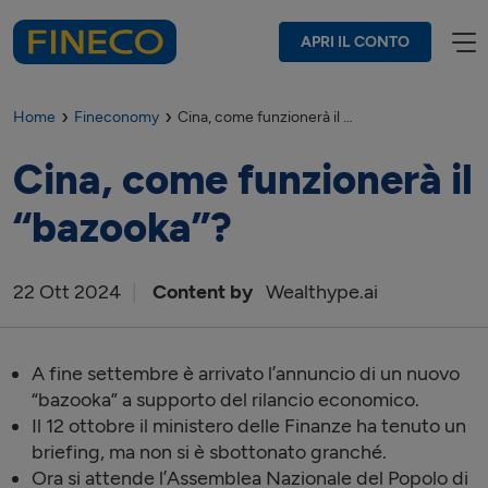
APRI IL CONTO
Home
Fineconomy
Cina, come funzionerà il “bazooka”?
Cina, come funzionerà il
“bazooka”?
22
Ott
2024
Content by
Wealthype.ai
A fine settembre è arrivato l’annuncio di un nuovo
“bazooka” a supporto del rilancio economico.
Il 12 ottobre il ministero delle Finanze ha tenuto un
briefing, ma non si è sbottonato granché.
Ora si attende l’Assemblea Nazionale del Popolo di