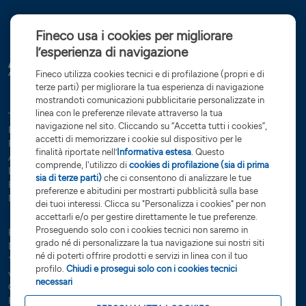
Fineco usa i cookies per migliorare
l’esperienza di navigazione
Fineco utilizza cookies tecnici e di profilazione (propri e di
terze parti) per migliorare la tua esperienza di navigazione
mostrandoti comunicazioni pubblicitarie personalizzate in
linea con le preferenze rilevate attraverso la tua
Tutte le condizioni
Trasparenza
Reclami e ricorsi
Privacy
navigazione nel sito. Cliccando su “Accetta tutti i cookies”,
Rapporti dormienti
Dati Societari
Servizi di investimento
accetti di memorizzare i cookie sul dispositivo per le
Preferenze cookies
Governance
finalità riportate nell’
Informativa estesa
. Questo
Arbitro controversie finanziarie
Open Banking
comprende, l'utilizzo di
cookies di profilazione (sia di prima
Dichiarazione di accessibilità
Whistleblowing
sia di terze parti)
che ci consentono di analizzare le tue
Risoluzione bancaria
Sostenibilità (SFDR)
Glossario
preferenze e abitudini per mostrarti pubblicità sulla base
Note Legali
dei tuoi interessi. Clicca su "Personalizza i cookies" per non
accettarli e/o per gestire direttamente le tue preferenze.
Proseguendo solo con i cookies tecnici non saremo in
FinecoBank S.p.A. - Sede legale 20131 Milano - P.zza Durante, 11 -
grado né di personalizzare la tua navigazione sui nostri siti
Direzione Generale 42123 Reggio Emilia Via Rivoluzione d’Ottobre,
né di poterti offrire prodotti e servizi in linea con il tuo
16 - Capitale Sociale €
201.923.898,99
interamente sottoscritto e
profilo.
Chiudi e prosegui solo con i cookies tecnici
versato - Banca iscritta all’Albo delle Banche e Capogruppo del
necessari
Gruppo Bancario FinecoBank – Albo dei Gruppi Bancari cod. 3015 -
P.Iva 12962340159 - Codice Fiscale e n. iscr. R.I. Milano-Monza-