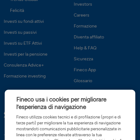
Investors
Felicità
Careers
Investi su fondi attivi
Formazione
Investi su passivi
Diventa affiliato
Investi su ETF Attivi
Help & FAQ
Investi per la pensione
Sicurezza
Consulenza Advice+
Fineco App
Formazione investing
Glossario
Fineco usa i cookies per migliorare
l’esperienza di navigazione
Fineco utilizza cookies tecnici e di profilazione (propri e di
terze parti) per migliorare la tua esperienza di navigazione
mostrandoti comunicazioni pubblicitarie personalizzate in
linea con le preferenze rilevate attraverso la tua
Tutte le condizioni
Trasparenza
Reclami e ricorsi
Privacy