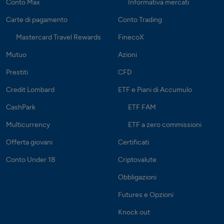
Conto Max
Informativa mercati
Carte di pagamento
Conto Trading
Mastercard Travel Rewards
FinecoX
Mutuo
Azioni
Prestiti
CFD
Credit Lombard
ETF e Piani di Accumulo
CashPark
ETF FAM
Multicurrency
ETF a zero commissioni
Offerta giovani
Certificati
Conto Under 18
Criptovalute
Obbligazioni
Futures e Opzioni
Knock out