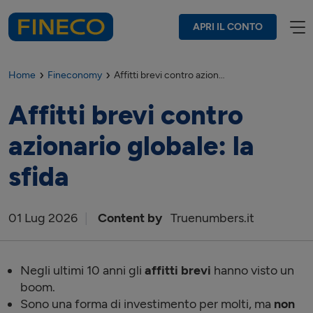
APRI IL CONTO
Home
Fineconomy
Affitti brevi contro azionario globale: la sfida
Affitti brevi contro
azionario globale: la
sfida
01
Lug
2026
Content by
Truenumbers.it
Negli ultimi 10 anni gli
affitti brevi
hanno visto un
boom.
Sono una forma di investimento per molti, ma
non